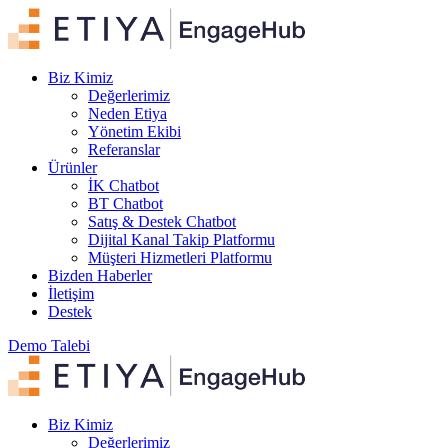
Biz Kimiz
Değerlerimiz
Neden Etiya
Yönetim Ekibi
Referanslar
Ürünler
İK Chatbot
BT Chatbot
Satış & Destek Chatbot
Dijital Kanal Takip Platformu
Müşteri Hizmetleri Platformu
Bizden Haberler
İletişim
Destek
Demo Talebi
Biz Kimiz
Değerlerimiz